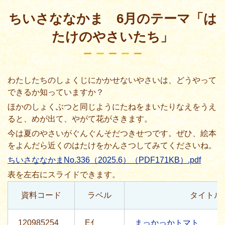
ちいさななかま 6月のテーマ「は
たけのやさいたち」
わたしたちのしょくじにかかせないやさいは、どうやって
できるか
知
っていますか？
ほかのしょくぶつと
同
じようにたねをまいたりなえをうえ
ると、めが
出
て、やがて
花
がさきます。
今
は
夏
のやさいがぐんぐんそだつきせつです。ぜひ、
絵本
をよんだら
近
くのはたけをかんさつしてみてくださいね。
ちいさななかまNo.336（2025.6）（PDF171KB）.pdf
資料コード
ラベル
タイトル
120985254
Eｲ
まっかっかトマト