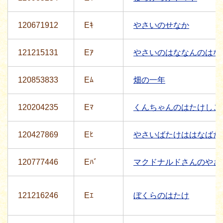
120671912
Eｷ
やさいのせなか
121215131
Eｱ
やさいのはななんのはな
120853833
Eﾑ
畑の一年
120204235
Eﾏ
くんちゃんのはたけしご
120427869
Eﾋ
やさいばたけははなばた
120777446
Eﾊﾞ
マクドナルドさんのやさ
121216246
Eｴ
ぼくらのはたけ