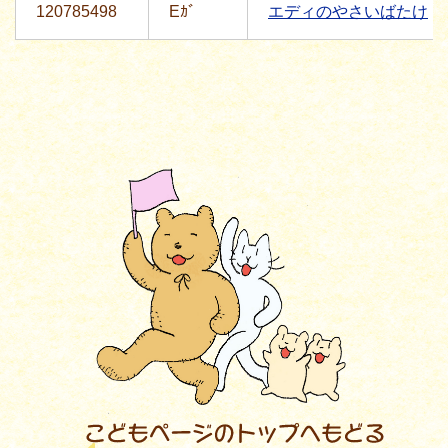
120785498
Eｶﾞ
エディのやさいばたけ