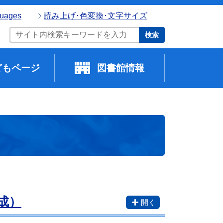
guages
読み上げ･色変換･文字サイズ
検索
どもページ
図書館情報
成）