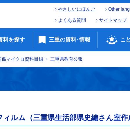
やさしいにほんご
Other lan
よくある質問
サイトマップ
資料を探す
三重の資料･情報
こ
関係マイクロ資料目録
三重県教育公報
ジフィルム（三重県生活部県史編さん室作