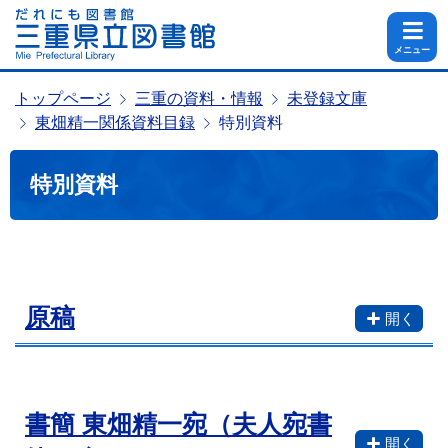
メニュー
トップページ
三重の資料・情報
未登録文庫
東畑精一関係資料目録
特別資料
特別資料
原稿
書簡 東畑精一宛（夫人宛書