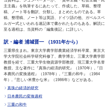
当資料は、シュンペーターが、『資本主義・社会主義・民
主主義』を執筆するにあたって、作成した、草稿、整理
稿、ノート等を翻訳、分類し、まとめたものである。草
稿、整理稿、ノート等は英語、ドイツ語の他、ガベルスベ
ルガー式といわれる速記体で書かれたものもある。解読に
至る過程は、当資料の「編集後記」に詳しい。
訳・編者 浦城晋一 （1931年から）
三重県生まれ。東京大学農学部農業経済学科卒業、東京大
学大学院社会科学研究科修了、農学博士。三重大学農学部
教授を経て、三重大学生物資源学部教授、現三重大学名誉
教授。主な著作に『真珠の経済的研究』（1970年）,『日
本農民の変換過程』（1978年）,『三重の和牛』（1984
年）,『悲しい米豊かな米』（1986年）などがある。
真珠の経済的研究
日本農民の変換過程
三重の和牛