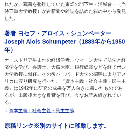
れたが、蔵書を整理していた東畑の門下生・浦城晋一（当
時三重大学教授）が古新聞や雑誌を詰めた箱の中から発見
した。
著者 ヨセフ・アロイス・シュンペーター
Joseph Alois Schumpeter（1883年から1950
年）
オーストリア生まれの経済学者。ウィーン大学で法学と経
済学を学び、弁護士、大蔵大臣、銀行総裁などを経てボン
大学教授に就任。その後ハーバード大学の招聘によりアメ
リカに渡り研究を行った。『資本主義・社会主義・民主主
義』は1942年に研究の成果を万人向きに書いたものであ
るが、出版後大きな反響を呼び、今なお読み継がれてい
る。
資本主義・社会主義・民主主義
原稿リンク※別のサイトに移動します。