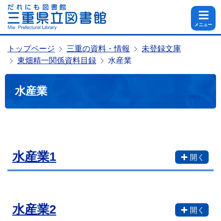
メニュー
トップページ
三重の資料・情報
未登録文庫
東畑精一関係資料目録
水産業
水産業
水産業1
水産業2