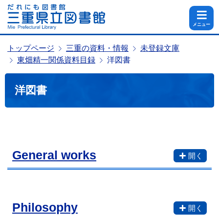
メニュー
トップページ
三重の資料・情報
未登録文庫
東畑精一関係資料目録
洋図書
洋図書
General works
Philosophy