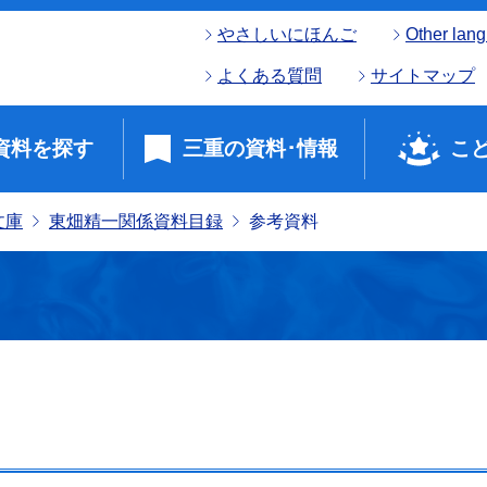
やさしいにほんご
Other lan
よくある質問
サイトマップ
資料を探す
三重の資料･情報
こ
文庫
東畑精一関係資料目録
参考資料