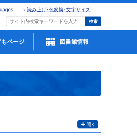
guages
読み上げ･色変換･文字サイズ
検索
どもページ
図書館情報