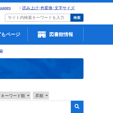
guages
読み上げ･色変換･文字サイズ
検索
どもページ
図書館情報
索