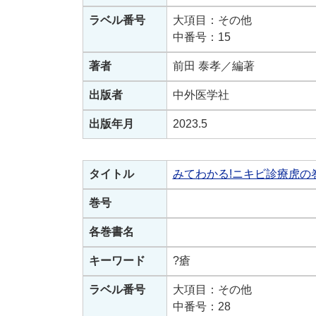
ラベル番号
大項目：その他
中番号：15
著者
前田 泰孝／編著
出版者
中外医学社
出版年月
2023.5
タイトル
みてわかる!ニキビ診療虎の
巻号
各巻書名
キーワード
?瘡
ラベル番号
大項目：その他
中番号：28