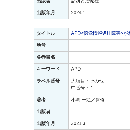
出版者
診断と治療社
出版年月
2024.1
タイトル
APD<聴覚情報処理障害>が
巻号
各巻書名
キーワード
APD
ラベル番号
大項目：その他
中番号：7
著者
小渕 千絵／監修
出版者
出版年月
2021.3