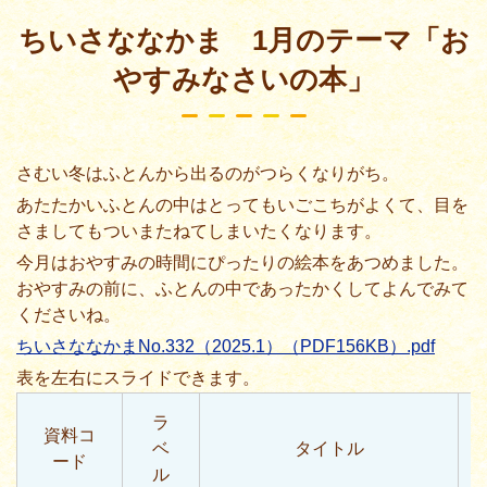
ちいさななかま 1月のテーマ「お
やすみなさいの本」
さむい
冬
はふとんから
出
るのがつらくなりがち。
あたたかいふとんの
中
はとってもいごこちがよくて、
目
を
さましてもついまたねてしまいたくなります。
今月
はおやすみの
時間
にぴったりの
絵本
をあつめました。
おやすみの
前
に、ふとんの
中
であったかくしてよんでみて
くださいね。
ちいさななかまNo.332（2025.1）（PDF156KB）.pdf
ラ
資料コ
ベ
タイトル
ード
ル