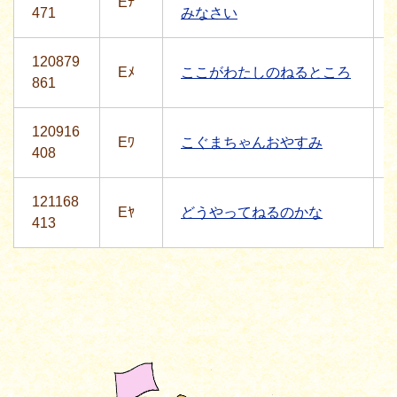
Eﾃ
471
みなさい
120879
Eﾒ
ここがわたしのねるところ
861
120916
Eﾜ
こぐまちゃんおやすみ
408
121168
Eﾔ
どうやってねるのかな
413