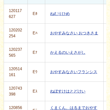
120117
Eﾎ
ねむりひめ
627
120202
Eﾊ
おやすみなさい おつきさま
254
120237
Eﾅ
かえるのいえさがし
565
120514
Eｳ
おやすみなさいフランシス
161
120743
Eｽ
ねぼすけはとどけい
398
120856
くまくん、はるまでおやす