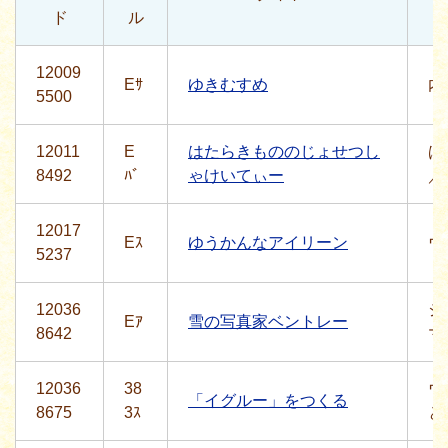
ド
ル
12009
Eｻ
ゆきむすめ
内
5500
12011
E
はたらきもののじょせつし
ば
8492
ﾊﾞ
ゃけいてぃー
／
12017
Eｽ
ゆうかんなアイリーン
ウ
5237
12036
ジ
Eｱ
雪の写真家ベントレー
8642
マ
12036
38
ウ
「イグルー」をつくる
8675
3ｽ
と