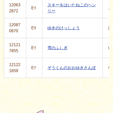
12063
スキーをはいたねこのヘン
Eｲ
メ
2872
リー
12087
Eﾀ
ゆきのけっしょう
武
0670
12121
Eｲ
雪のふしぎ
い
7855
12122
Eﾅ
ぞうくんのおおゆきさんぽ
な
1659