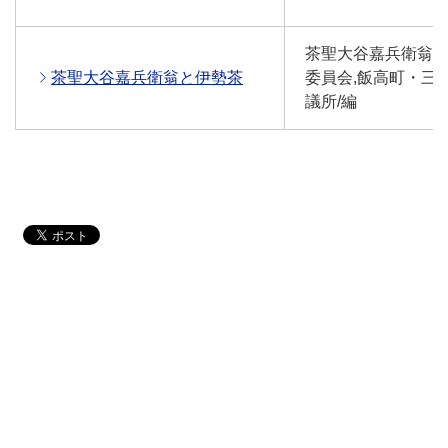
茶聖大谷嘉兵衛翁
茶聖大谷嘉兵衛翁と伊勢茶
委員会,飯高町・三
議所/編