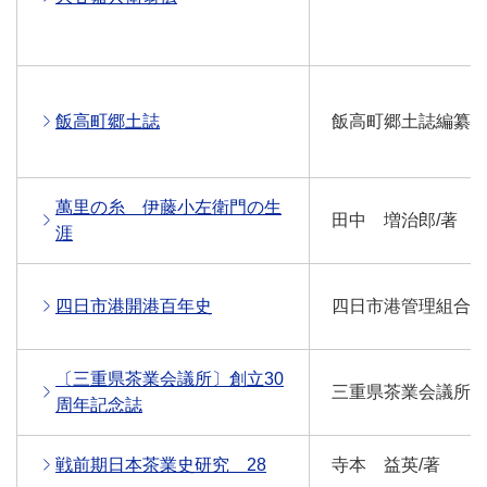
飯高町郷土誌
飯高町郷土誌編纂委
萬里の糸 伊藤小左衛門の生
田中 増治郎/著
涯
四日市港開港百年史
四日市港管理組合/
〔三重県茶業会議所〕創立30
三重県茶業会議所/
周年記念誌
戦前期日本茶業史研究 28
寺本 益英/著