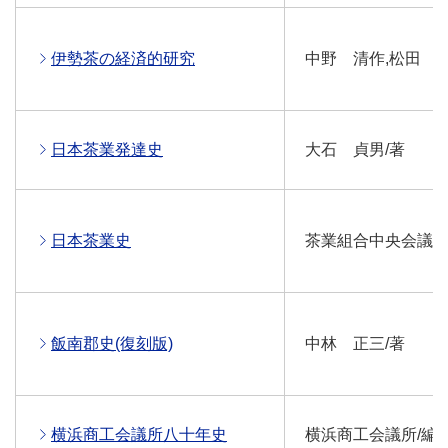
伊勢茶の経済的研究
中野 清作,松田 延
日本茶業発達史
大石 貞男/著
日本茶業史
茶業組合中央会議所
飯南郡史(復刻版)
中林 正三/著
横浜商工会議所八十年史
横浜商工会議所/編