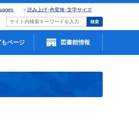
guages
読み上げ･色変換･文字サイズ
検索
どもページ
図書館情報