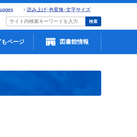
guages
読み上げ･色変換･文字サイズ
検索
どもページ
図書館情報