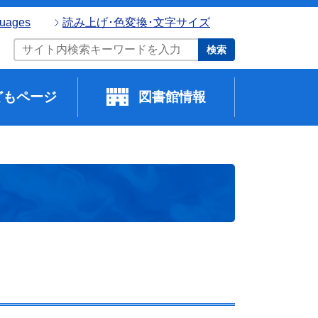
guages
読み上げ･色変換･文字サイズ
検索
どもページ
図書館情報