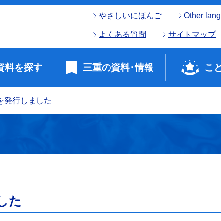
やさしいにほんご
Other lan
よくある質問
サイトマップ
資料を探す
三重の資料･情報
こ
8を発行しました
ました