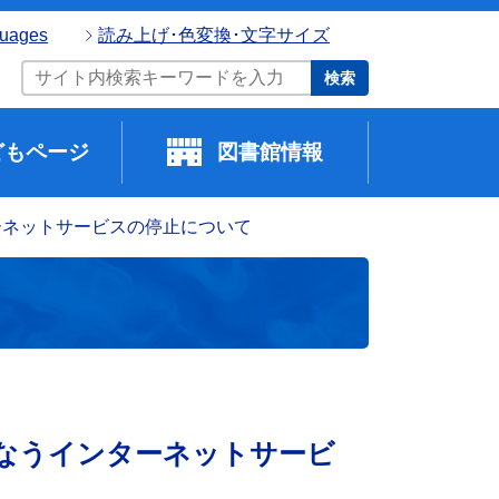
guages
読み上げ･色変換･文字サイズ
検索
どもページ
図書館情報
ーネットサービスの停止について
伴なうインターネットサービ