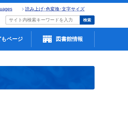
guages
読み上げ･色変換･文字サイズ
検索
どもページ
図書館情報