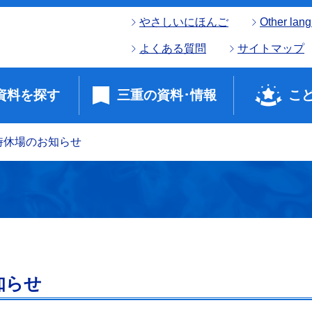
やさしいにほんご
Other lan
よくある質問
サイトマップ
資料を探す
三重の資料･情報
こ
時休場のお知らせ
知らせ