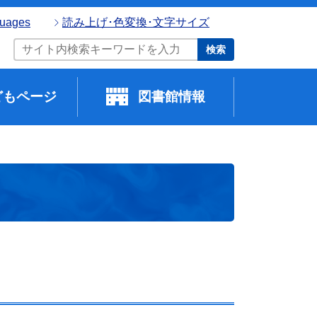
guages
読み上げ･色変換･文字サイズ
検索
どもページ
図書館情報