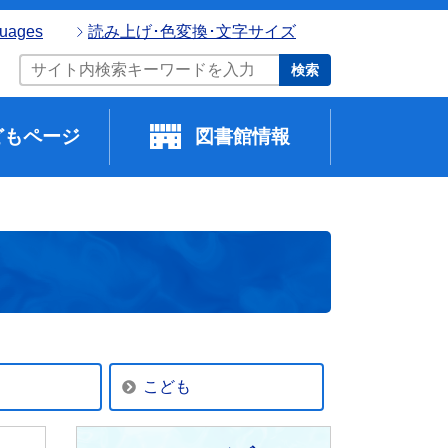
guages
読み上げ･色変換･文字サイズ
検索
どもページ
図書館情報
こども