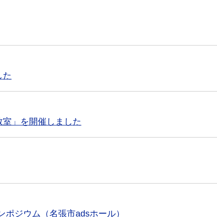
した
教室」を開催しました
シンポジウム（名張市adsホール）