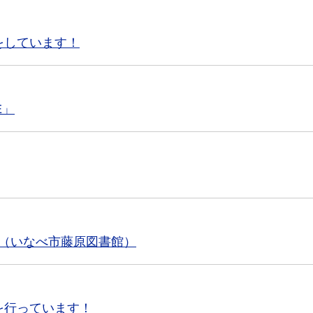
をしています！
E」
いて（いなべ市藤原図書館）
を行っています！