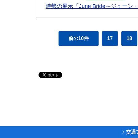
時勢の展示「June Bride～ジュー
前の10件
17
18
交通