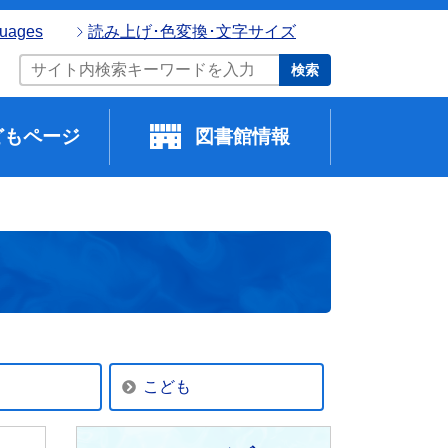
guages
読み上げ･色変換･文字サイズ
検索
どもページ
図書館情報
こども