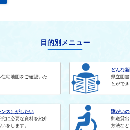
目的別メニュー
どんな新
る住宅地図をご確認いた
県立図書
とができ
レンス）がしたい
障がいの
研究に必要な資料を紹介
郵送貸出
伝いをします。
方法など