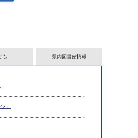
ども
県内図書館情報
～
ーツ」