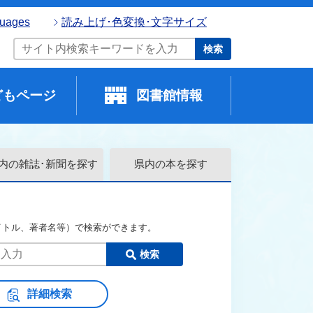
guages
読み上げ･色変換･文字サイズ
検索
どもページ
図書館情報
内の
雑誌･新聞を探す
県内の本を探す
イトル、著者名等）で検索ができます。
検索
詳細検索