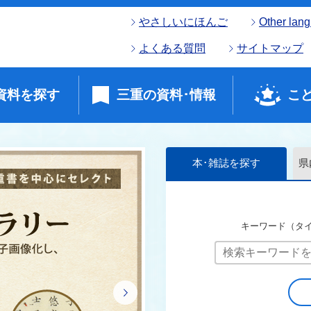
やさしいにほんご
Other lan
よくある質問
サイトマップ
資料を探す
三重の資料･情報
こ
本･雑誌を探す
県
キーワード（タ