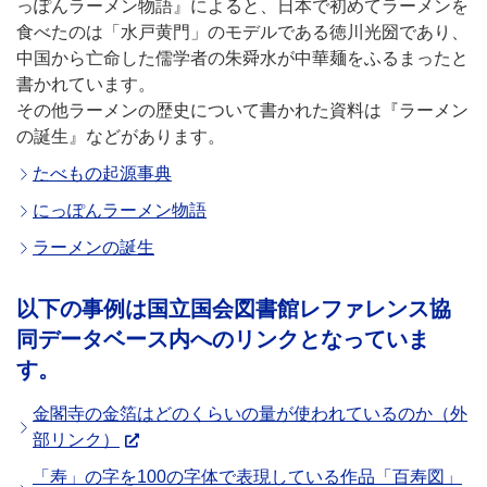
っぽんラーメン物語』によると、日本で初めてラーメンを
食べたのは「水戸黄門」のモデルである徳川光圀であり、
中国から亡命した儒学者の朱舜水が中華麺をふるまったと
書かれています。
その他ラーメンの歴史について書かれた資料は『ラーメン
の誕生』などがあります。
たべもの起源事典
にっぽんラーメン物語
ラーメンの誕生
以下の事例は国立国会図書館レファレンス協
同データベース内へのリンクとなっていま
す。
金閣寺の金箔はどのくらいの量が使われているのか（外
部リンク）
「寿」の字を100の字体で表現している作品「百寿図」