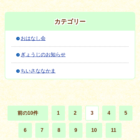
カテゴリー
おはなし会
ぎょうじのお知らせ
ちいさななかま
前の10件
1
2
3
4
5
6
7
8
9
10
11