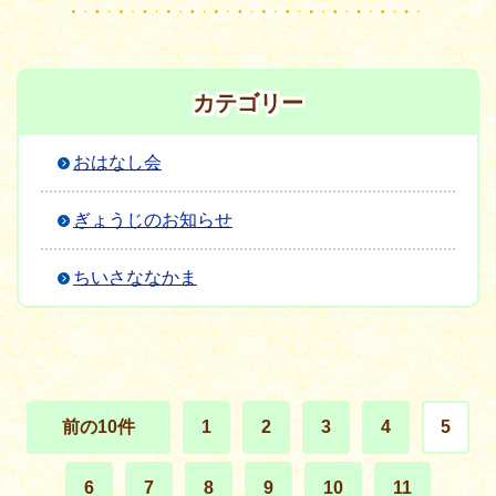
カテゴリー
おはなし会
ぎょうじのお知らせ
ちいさななかま
前の10件
1
2
3
4
5
6
7
8
9
10
11