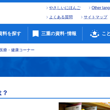
やさしいにほんご
Other lan
よくある質問
サイトマップ
資料を探す
三重の資料･情報
こ
医療・健康コーナー
は？