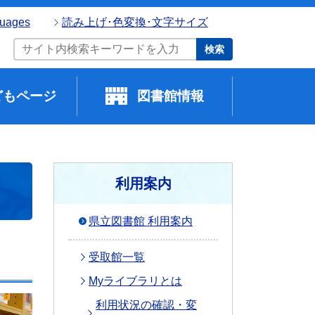
guages
読み上げ･色変換･文字サイズ
検索
どもページ
図書館情報
利用案内
県立図書館 利用案内
受取館一覧
Myライブラリとは
利用状況の確認・変