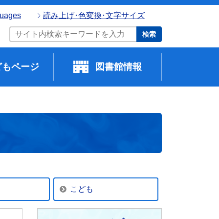
guages
読み上げ･色変換･文字サイズ
検索
どもページ
図書館情報
こども