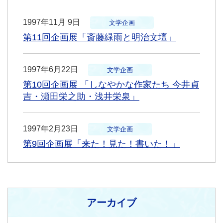
1997年11月 9日
文学企画
第11回企画展「斎藤緑雨と明治文壇」
1997年6月22日
文学企画
第10回企画展 「しなやかな作家たち 今井貞
吉・瀬田栄之助・浅井栄泉」
1997年2月23日
文学企画
第9回企画展「来た！見た！書いた！」
アーカイブ