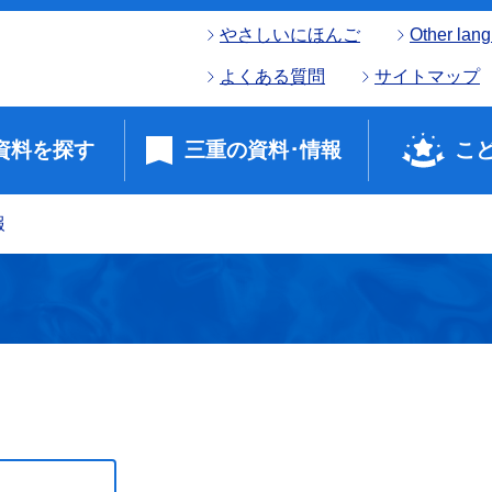
やさしいにほんご
Other lan
よくある質問
サイトマップ
資料を探す
三重の資料･情報
こ
報