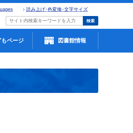
guages
読み上げ･色変換･文字サイズ
検索
どもページ
図書館情報